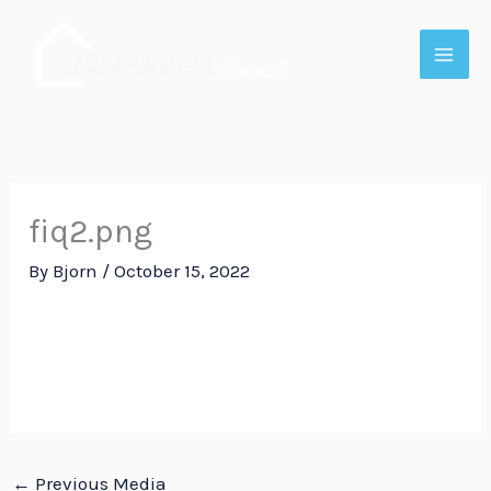
Skip
to
content
fiq2.png
By
Bjorn
/
October 15, 2022
←
Previous Media