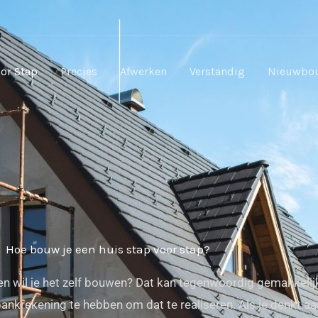
or Stap
Precies
Afwerken
Verstandig
Nieuwbo
Hoe bouw je een huis stap voor stap?
en wil je het zelf bouwen? Dat kan tegenwoordig gemakkelijk
bankrekening te hebben om dat te realiseren. Als je denkt a