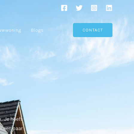
uwwoning
Blogs
CONTACT
. Je hoeft
an een paar