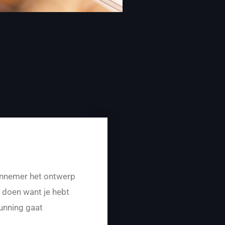
aannemer het ontwerp
e doen want je hebt
unning gaat