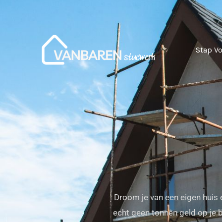
Skip
to
content
Stap Vo
Droom je van een eigen huis 
echt geen tonnen geld op je 