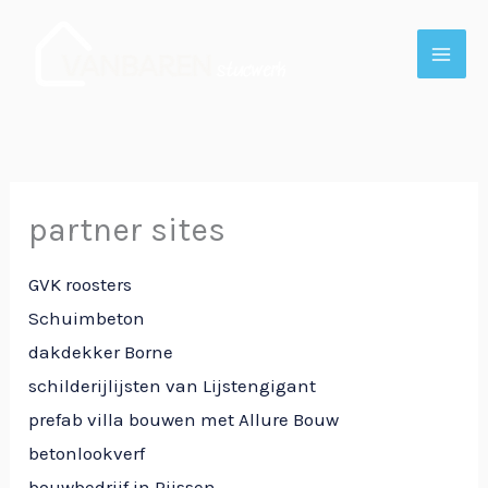
Skip
to
content
partner sites
GVK roosters
Schuimbeton
dakdekker Borne
schilderijlijsten van Lijstengigant
prefab villa bouwen met Allure Bouw
betonlookverf
bouwbedrijf in Rijssen